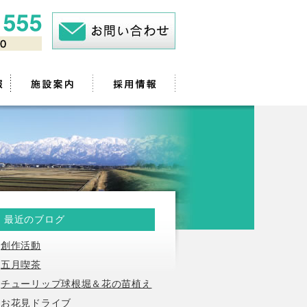
最近のブログ
創作活動
五月喫茶
チューリップ球根堀＆花の苗植え
お花見ドライブ