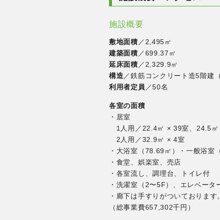
施設概要
敷地面積
／2,495㎡
建築面積
／699.37㎡
延床面積
／2,329.9㎡
構造
／鉄筋コンクリート造5階建
利用者定員
／50名
各室の面積
・居室
1人用／22.4㎡ × 39室、24.5㎡
2人用／32.9㎡ × 4室
・大浴室（78.69㎡）・一般浴室（
・食堂、娯楽室、売店
・各室流し、調理台、トイレ付
・洗濯室（2〜5F）、エレベーター
・廊下は手すりがついております
（総事業費657,302千円）