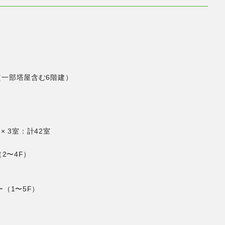
（一部塔屋含む6階建）
 × 3室：計42室
2〜4F）
（1〜5F）
。