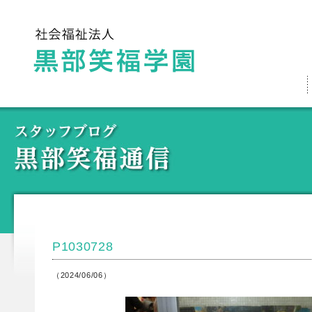
P1030728
（2024/06/06）